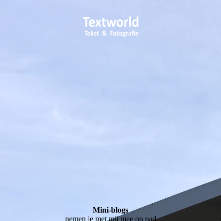
Mini-blogs
nemen je met mij mee op pad