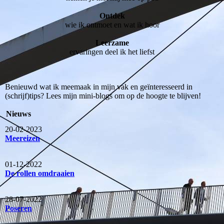
Ontdek
wie ik ontmoet en wat ik hoor
Leerzame
ervaringen deel ik het liefst
Benieuwd wat ik meemaak in mijn vak en geïnteresseerd in
(schrijf)tips? Lees mijn mini-blogs om op de hoogte te blijven!
Nieuws
20-02-2023
Meereizen
01-12-2022
De rollen omdraaien
28-07-2022
Poseren